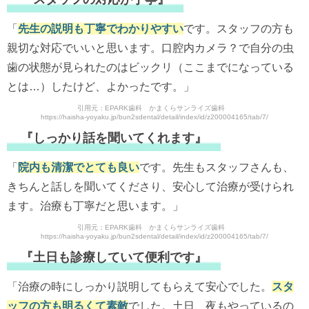
「
先生の説明も丁寧でわかりやすい
です。スタッフの方も
親切な対応でいいと思います。口腔内カメラ？で自分の虫
歯の状態が見られたのはビックリ（ここまでになっている
とは…）したけど、よかったです。」
引用元：EPARK歯科 かまくらサンライズ歯科
https://haisha-yoyaku.jp/bun2sdental/detail/index/id/z200004165/tab/7/
『しっかり話を聞いてくれます』
「
院内も清潔でとても良い
です。先生もスタッフさんも、
きちんと話しを聞いてくださり、安心して治療が受けられ
ます。治療も丁寧だと思います。」
引用元：EPARK歯科 かまくらサンライズ歯科
https://haisha-yoyaku.jp/bun2sdental/detail/index/id/z200004165/tab/7/
『土日も診療していて便利です』
「治療の時にしっかり説明してもらえて安心でした。
スタ
ッフの方も明るくて素敵
でした。土日、夜もやっているの