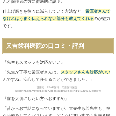
んと保護者の方に徹底的に説明。
仕上げ磨きを徐々に減らしていく方法など、
歯医者さんで
なければうまく伝えられない部分も教えてくれる
のが魅力
です。
又吉歯科医院の口コミ・評判
『先生もスタッフも対応がいい』
「先生が丁寧な歯医者さんは、
スタッフさんも対応がいい
んですね。安心して任せることができました。」
引用元：EPAR歯科 又吉歯科医院
https://haisha-yoyaku.jp/bun2sdental/detail/index/id/1432101434/tab/7/
『歯を大切にしたい方へおすすめ』
「昔からお世話になっていますが、大先生も若先生も丁寧
な治療をしてくださいます。どんなに悪い歯でも出来る限