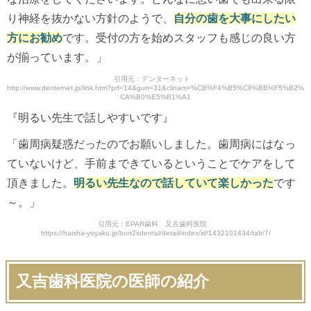
り神経を抜かない方針のようで、
自分の歯を大事にしたい
方にお勧め
です。受付の方を始めスタッフも感じの良い方
が揃っています。」
引用元：デンターネット
http://www.denternet.jp/link.htm?prf=14&gun=31&clinam=%CB%F4%B5%C8%BB%F5%B2%
CA%B0%E5%B1%A1
『明るい先生で話しやすいです』
「歯周病疑惑だったのでお願いしました。歯周病にはなっ
ていないけど、手前まできているということでケアをして
頂きました。
明るい先生なので話していて楽しかった
です
～。」
引用元：EPAR歯科 又吉歯科医院
https://haisha-yoyaku.jp/bun2sdental/detail/index/id/1432101434/tab/7/
又吉歯科医院の医師の紹介