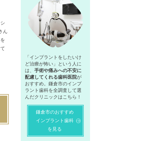
はシ
さん
クを
みて
「インプラントをしたいけ
ど治療が怖い」という人に
は、
手術や痛みへの不安に
配慮してくれる歯科医院
が
おすすめ。鎌倉市のインプ
ラント歯科を全調査して選
んだクリニックはこちら！
鎌倉市のおすすめ
インプラント歯科
を見る