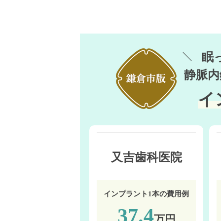
眠
静脈内
イ
又吉歯科医院
インプラント1本の費用例
37.4
万円