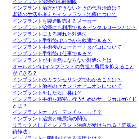
インプラント治療の年齢制限
インプラント治療ができないときの代替治療は？
老後の生活を考えたインプラント治療について
インプラントを製造販売するメーカー
インプラント治療にも利用できるデンタルローンとは？
インプラントによる腫れと対処法
インプラント手術後はいつから飲酒できる？
インプラント手術後のコーヒー・タバコについて
インプラント手術後は仕事できる？
インプラントが不自然にならない対処法とは
オールオン4はインプラントの負担と費用を抑えること
ができる？
インプラントのカウンセリングでわかることは？
インプラント治療のセカンドオピニオンについて
インプラントをしたら口臭は？
インプラント手術を精密に行うためのサージカルガイド
とは？
インプラントオーバーデンチャーって？
インプラント治療と糖尿病の関係
リラックスしてインプラント治療が受けられる「静脈内
鎮静法」
インプラントに隙間ができる原因とは？