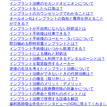
インプラント治療のセカンドオピニオンについて
インプラントをしたら口臭は？
インプラントのカウンセリングでわかることは？
オールオン4はインプラントの負担と費用を抑えること
ができる？
インプラントが不自然にならない対処法とは
インプラント手術後は仕事できる？
インプラント手術後のコーヒー・タバコについて
即日噛める即時荷重インプラントとは？
インプラント手術後はいつから飲酒できる？
インプラントによる腫れと対処法
インプラント治療にも利用できるデンタルローンとは？
インプラントを製造販売するメーカー
老後の生活を考えたインプラント治療について
インプラント治療ができないときの代替治療は？
インプラントの撤去（取り外し）って？
インプラント治療のメリット・デメリット
インプラント治療は医療費控除の対象かについて
インプラントの寿命と長持ちのポイントとは
インプラント治療で使用する設備を解説
歯科医師柴山先生がインタビューのQAに答えてくれまし