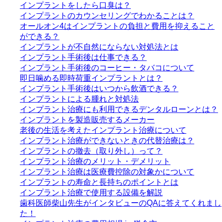
インプラントをしたら口臭は？
インプラントのカウンセリングでわかることは？
オールオン4はインプラントの負担と費用を抑えること
ができる？
インプラントが不自然にならない対処法とは
インプラント手術後は仕事できる？
インプラント手術後のコーヒー・タバコについて
即日噛める即時荷重インプラントとは？
インプラント手術後はいつから飲酒できる？
インプラントによる腫れと対処法
インプラント治療にも利用できるデンタルローンとは？
インプラントを製造販売するメーカー
老後の生活を考えたインプラント治療について
インプラント治療ができないときの代替治療は？
インプラントの撤去（取り外し）って？
インプラント治療のメリット・デメリット
インプラント治療は医療費控除の対象かについて
インプラントの寿命と長持ちのポイントとは
インプラント治療で使用する設備を解説
歯科医師柴山先生がインタビューのQAに答えてくれまし
た！