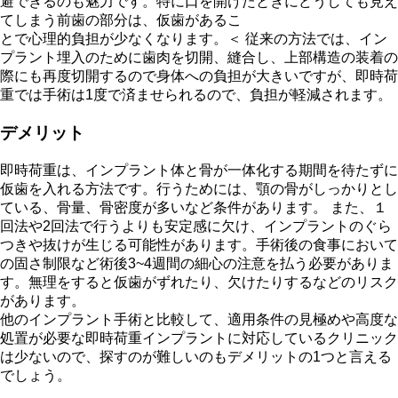
避できるのも魅力です。特に口を開けたときにどうしても見え
てしまう前歯の部分は、仮歯があるこ
とで心理的負担が少なくなります。＜ 従来の方法では、イン
プラント埋入のために歯肉を切開、縫合し、上部構造の装着の
際にも再度切開するので身体への負担が大きいですが、即時荷
重では手術は1度で済ませられるので、負担が軽減されます。
デメリット
即時荷重は、インプラント体と骨が一体化する期間を待たずに
仮歯を入れる方法です。行うためには、顎の骨がしっかりとし
ている、骨量、骨密度が多いなど条件があります。 また、１
回法や2回法で行うよりも安定感に欠け、インプラントのぐら
つきや抜けが生じる可能性があります。手術後の食事において
の固さ制限など術後3~4週間の細心の注意を払う必要がありま
す。無理をすると仮歯がずれたり、欠けたりするなどのリスク
があります。
他のインプラント手術と比較して、適用条件の見極めや高度な
処置が必要な即時荷重インプラントに対応しているクリニック
は少ないので、探すのが難しいのもデメリットの1つと言える
でしょう。