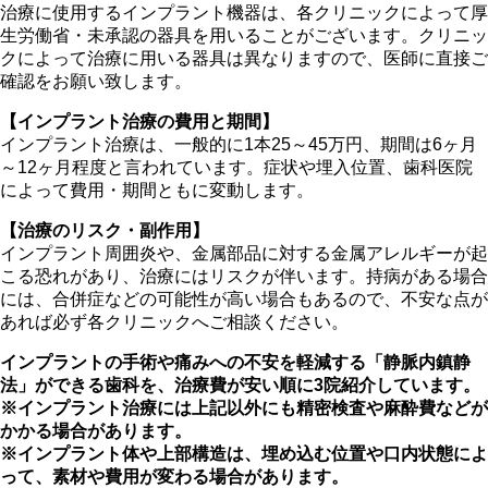
治療に使用するインプラント機器は、各クリニックによって厚
生労働省・未承認の器具を用いることがございます。クリニッ
クによって治療に用いる器具は異なりますので、医師に直接ご
確認をお願い致します。
【インプラント治療の費用と期間】
インプラント治療は、一般的に1本25～45万円、期間は6ヶ月
～12ヶ月程度と言われています。症状や埋入位置、歯科医院
によって費用・期間ともに変動します。
【治療のリスク・副作用】
インプラント周囲炎や、金属部品に対する金属アレルギーが起
こる恐れがあり、治療にはリスクが伴います。持病がある場合
には、合併症などの可能性が高い場合もあるので、不安な点が
あれば必ず各クリニックへご相談ください。
インプラントの手術や痛みへの不安を軽減する「静脈内鎮静
法」ができる歯科を、治療費が安い順に3院紹介しています。
※インプラント治療には上記以外にも精密検査や麻酔費などが
かかる場合があります。
※インプラント体や上部構造は、埋め込む位置や口内状態によ
って、素材や費用が変わる場合があります。