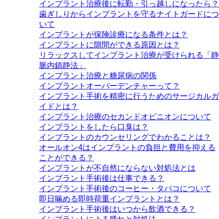
インプラント治療後に転勤・引っ越しになったら？
歯ぎしりからインプラントを守るナイトガードにつ
いて
インプラントが保険診療になる条件とは？
インプラントに隙間ができる原因とは？
リラックスしてインプラント治療が受けられる「静
脈内鎮静法」
インプラント治療と糖尿病の関係
インプラントオーバーデンチャーって？
インプラント手術を精密に行うためのサージカルガ
イドとは？
インプラント治療のセカンドオピニオンについて
インプラントをしたら口臭は？
インプラントのカウンセリングでわかることは？
オールオン4はインプラントの負担と費用を抑える
ことができる？
インプラントが不自然にならない対処法とは
インプラント手術後は仕事できる？
インプラント手術後のコーヒー・タバコについて
即日噛める即時荷重インプラントとは？
インプラント手術後はいつから飲酒できる？