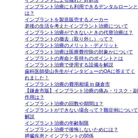
インプラントによる腫れと対処法
インプラント治療にも利用できるデンタルローンと
は？
インプラントを製造販売するメーカー
老後の生活を考えたインプラント治療について
インプラント治療ができないときの代替治療は？
インプラントの撤去（取り外し）って？
インプラント治療のメリット・デメリット
インプラント治療は医療費控除の対象かについて
インプラントの寿命と長持ちのポイントとは
インプラント治療で使用する設備を解説
歯科医師柴山先生がインタビューのQAに答えてく
れました！
インプラント治療の費用相場 in 鎌倉市
【鎌倉市版】インプラント治療の痛み・リスク・副
作用は？
インプラント治療の回数や期間は？
インプラントができない場合って？難症例について
解説
インプラント治療の年齢制限
インプラント治療で後悔しないためには？
膵臓疾患とインプラントの関係